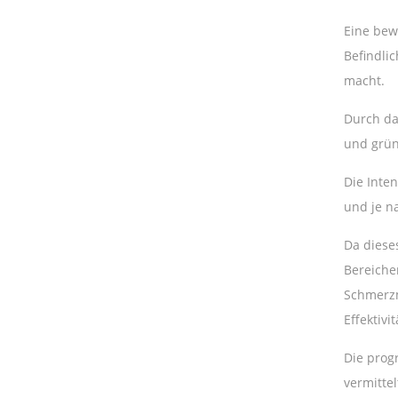
Eine bew
Befindli
macht.
Durch da
und grün
Die Inten
und je n
Da diese
Bereiche
Schmerzm
Effektiv
Die prog
vermitte