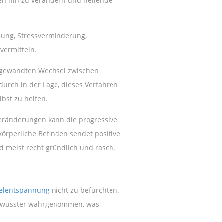
ven hin zu verändern und heilende
nung, Stressverminderung,
vermitteln.
angewandten Wechsel zwischen
rch in der Lage, dieses Verfahren
lbst zu helfen.
Veränderungen kann die progressive
örperliche Befinden sendet positive
d meist recht gründlich und rasch.
elentspannung
nicht zu befürchten.
 bewusster wahrgenommen, was