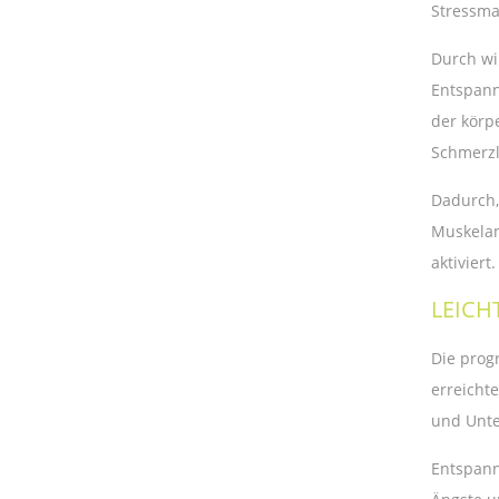
Stressma
Durch wi
Entspan
der körp
Schmerzl
Dadurch,
Muskelan
aktiviert.
LEICH
Die prog
erreicht
und Unte
Entspann