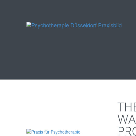
TH
WA
PR