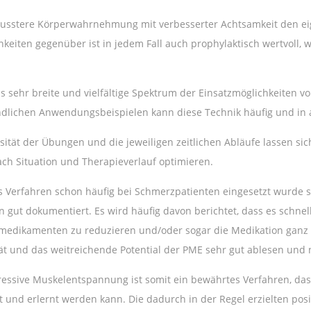
usstere Körperwahrnehmung mit verbesserter Achtsamkeit den ei
chkeiten gegenüber ist in jedem Fall auch prophylaktisch wertvoll,
s sehr breite und vielfältige Spektrum der Einsatzmöglichkeiten v
dlichen Anwendungsbeispielen kann diese Technik häufig und in al
sität der Übungen und die jeweiligen zeitlichen Abläufe lassen sic
ach Situation und Therapieverlauf optimieren.
s Verfahren schon häufig bei Schmerzpatienten eingesetzt wurde sin
n gut dokumentiert. Es wird häufig davon berichtet, dass es schne
edikamenten zu reduzieren und/oder sogar die Medikation ganz
ität und das weitreichende Potential der PME sehr gut ablesen und 
ressive Muskelentspannung ist somit ein bewährtes Verfahren, das 
lt und erlernt werden kann. Die dadurch in der Regel erzielten pos