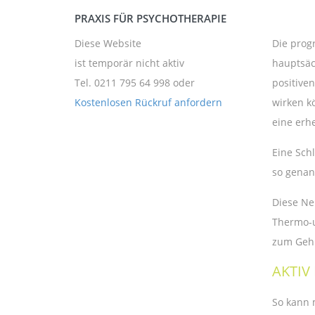
PRAXIS FÜR PSYCHOTHERAPIE
Die prog
Diese Website
hauptsäc
ist temporär nicht aktiv
positive
Tel. 0211 795 64 998
oder
wirken k
Kostenlosen Rückruf anfordern
eine erh
Eine Sch
so genan
Diese Ne
Thermo-u
zum Gehi
AKTIV
So kann 