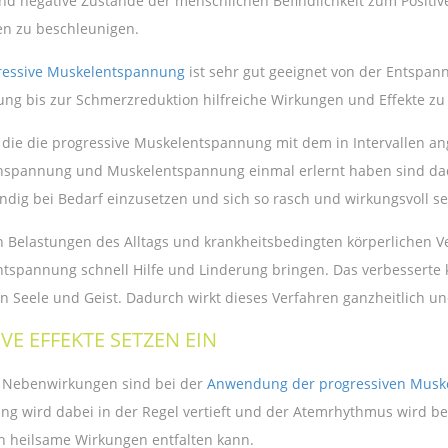
nd negative Zustände der menschlichen Befindlichkeit zum Positi
n zu beschleunigen.
ressive Muskelentspannung
ist sehr gut geeignet von der Entspan
ung bis zur Schmerzreduktion hilfreiche Wirkungen und Effekte zu 
, die die progressive Muskelentspannung mit dem in Intervallen 
spannung und Muskelentspannung einmal erlernt haben sind dadu
ändig bei Bedarf einzusetzen und sich so rasch und wirkungsvoll se
en Belastungen des Alltags und krankheitsbedingten körperlichen 
tspannung schnell Hilfe und Linderung bringen. Das verbesserte k
an Seele und Geist. Dadurch wirkt dieses Verfahren ganzheitlich un
IVE EFFEKTE SETZEN EIN
 Nebenwirkungen sind bei der
Anwendung der progressiven Musk
ng wird dabei in der Regel vertieft und der Atemrhythmus wird
ch heilsame Wirkungen entfalten kann.