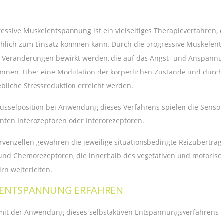
ressive Muskelentspannung ist ein vielseitiges Therapieverfahren,
hlich zum Einsatz kommen kann. Durch die progressive Muskelents
n Veränderungen bewirkt werden, die auf das Angst- und Anspannu
önnen. Über eine Modulation der körperlichen Zustände und dur
ebliche Stressreduktion erreicht werden.
lüsselposition bei Anwendung dieses Verfahrens spielen die Sensor
nten Interozeptoren oder Interorezeptoren.
rvenzellen gewähren die jeweilige situationsbedingte Reizübertragu
nd Chemorezeptoren, die innerhalb des vegetativen und motoris
rn weiterleiten.
 ENTSPANNUNG ERFAHREN
mit der Anwendung dieses selbstaktiven Entspannungsverfahrens d