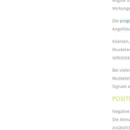
Ängste u
Wirkunge
Die
prog
Angstlös
Klienten
Muskelan
selbstst
Bei viel
Muskelen
Signale 
POSIT
Negative
Die Atmu
zusätzli