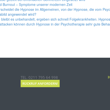
nd Burnout – Symptome unserer modernen Zeit
rscheidet die Hypnose im Allgemeinen, von der Hypnose, die vom Psy
sbild angewendet wird?
 bleibt es unbehandelt, ergeben sich schnell Folgekrankheiten. Hypnos
attacken können durch Hypnose in der Psychotherapie sehr gute Behan
TEL. 0211 795 64 998
RÜCKRUF ANFORDERN!