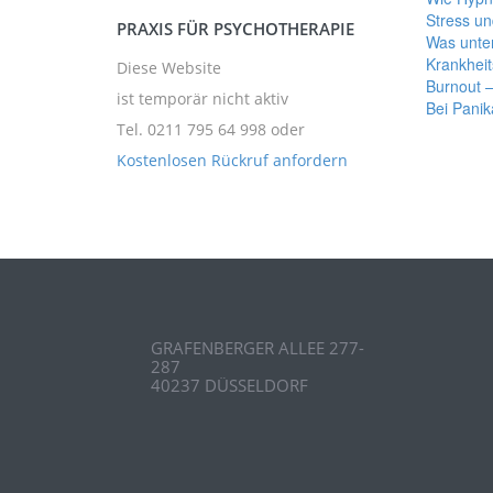
Stress u
PRAXIS FÜR PSYCHOTHERAPIE
Was unte
Krankheit
Diese Website
Burnout –
ist temporär nicht aktiv
Bei Panik
Tel. 0211 795 64 998
oder
Kostenlosen Rückruf anfordern
GRAFENBERGER ALLEE 277-
287
40237 DÜSSELDORF