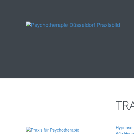
TR
Hypnose i
Wie Hypno