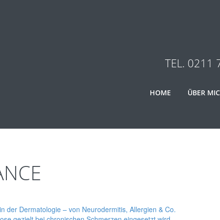
TEL. 0211 
HOME
ÜBER MI
ANCE
n der Dermatologie – von Neurodermitis, Allergien & Co.
se gezielt bei chronischen Schmerzen eingesetzt wird