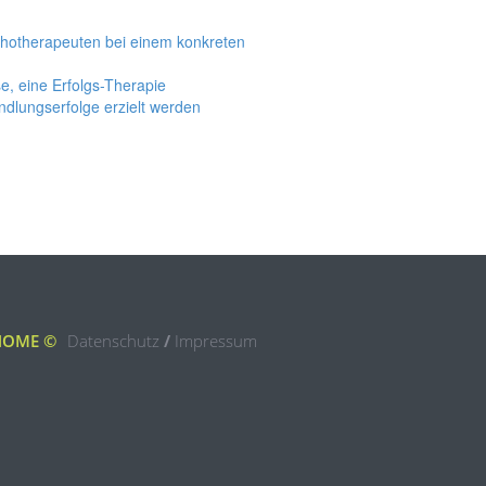
chotherapeuten bei einem konkreten
e, eine Erfolgs-Therapie
dlungserfolge erzielt werden
HOME
©
Datenschutz
/
Impressum