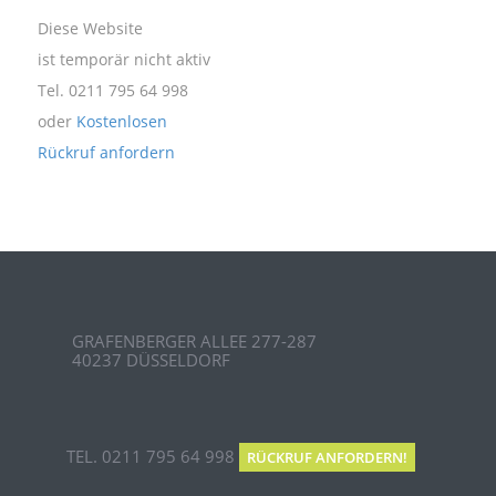
Diese Website
ist temporär nicht aktiv
Tel. 0211 795 64 998
oder
Kostenlosen
Rückruf anfordern
GRAFENBERGER ALLEE 277-287
40237 DÜSSELDORF
TEL. 0211 795 64 998
RÜCKRUF ANFORDERN!