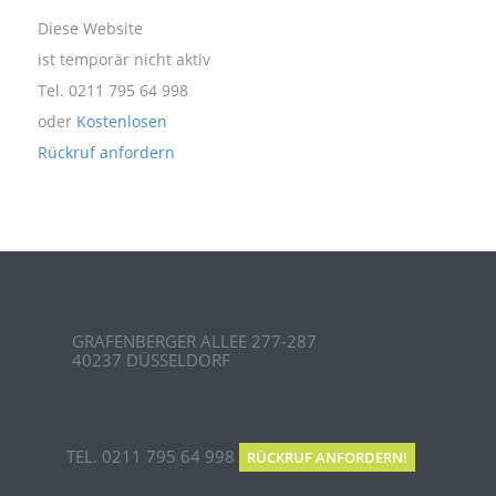
Diese Website
ist temporär nicht aktiv
Tel. 0211 795 64 998
oder
Kostenlosen
Rückruf anfordern
GRAFENBERGER ALLEE 277-287
40237 DÜSSELDORF
TEL. 0211 795 64 998
RÜCKRUF ANFORDERN!