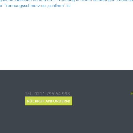
r Trennungsschmerz so „schlimm“ ist
TEL. 0211 795 64 998
RÜCKRUF ANFORDERN!