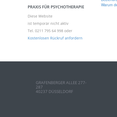
Warum de
PRAXIS FÜR PSYCHOTHERAPIE
Diese Website
ist temporär nicht aktiv
Tel. 0211 795 64 998
oder
Kostenlosen Rückruf anfordern
GRAFENBERGER ALLEE 277-
287
40237 DÜSSELDORF