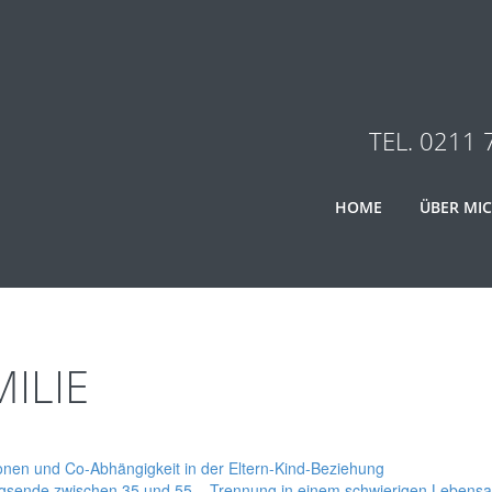
TEL. 0211 
HOME
ÜBER MI
ILIE
nen und Co-Abhängigkeit in der Eltern-Kind-Beziehung
gsende zwischen 35 und 55 – Trennung in einem schwierigen Lebensal