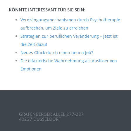
KÖNNTE INTERESSANT FÜR SIE SEIN:
Verdrängungsmechanismen durch Psychotherapie
aufbrechen, um Ziele zu erreichen
Strategien zur beruflichen Veränderung – jetzt ist
die Zeit dazu!
Neues Glück durch einen neuen Job?
Die olfaktorische Wahrnehmung als Auslöser von
Emotionen
GRAFENBERGER ALLEE 277-287
40237 DÜSSELDORF