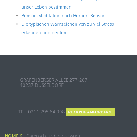
unser Leben bestimmen
Benson-Meditation nach Herbert Benson
Die typischen Warnzeichen von zu viel Stress
erkennen und deuten
GRAFENBERGER ALLEE 277-287
40237 DÜSSELDORF
TEL. 0211 795 64 998
RÜCKRUF ANFORDERN!
HOME
©
Datenschutz
/
Impressum