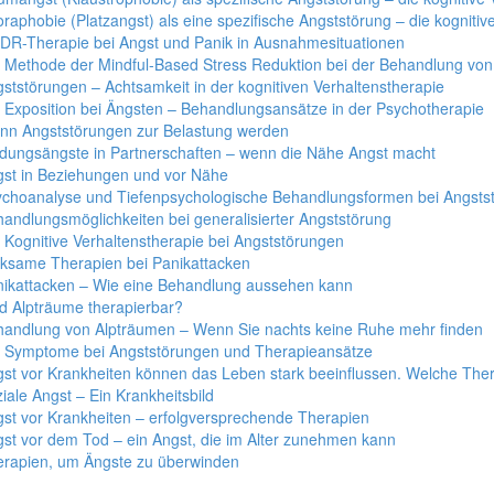
raphobie (Platzangst) als eine spezifische Angststörung – die kognitiv
R-Therapie bei Angst und Panik in Ausnahmesituationen
 Methode der Mindful-Based Stress Reduktion bei der Behandlung vo
ststörungen – Achtsamkeit in der kognitiven Verhaltenstherapie
 Exposition bei Ängsten – Behandlungsansätze in der Psychotherapie
nn Angststörungen zur Belastung werden
dungsängste in Partnerschaften – wenn die Nähe Angst macht
st in Beziehungen und vor Nähe
choanalyse und Tiefenpsychologische Behandlungsformen bei Angsts
andlungsmöglichkeiten bei generalisierter Angststörung
 Kognitive Verhaltenstherapie bei Angststörungen
ksame Therapien bei Panikattacken
ikattacken – Wie eine Behandlung aussehen kann
d Alpträume therapierbar?
andlung von Alpträumen – Wenn Sie nachts keine Ruhe mehr finden
e Symptome bei Angststörungen und Therapieansätze
st vor Krankheiten können das Leben stark beeinflussen. Welche The
iale Angst – Ein Krankheitsbild
st vor Krankheiten – erfolgversprechende Therapien
st vor dem Tod – ein Angst, die im Alter zunehmen kann
rapien, um Ängste zu überwinden