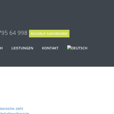
795 64 998
RÜCKRUF ANFORDERN!
CH
LEISTUNGEN
KONTAKT
sbereiche zieht
Verhaltenstherapie