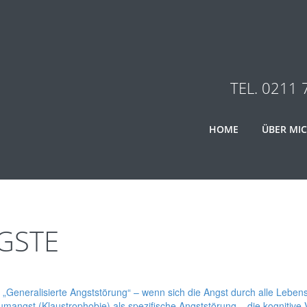
TEL. 0211 
HOME
ÜBER MI
GSTE
 „Generalisierte Angststörung“ – wenn sich die Angst durch alle Leben
mangst (Klaustrophobie) als spezifische Angststörung – die kognitive 