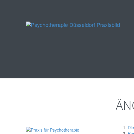
ÄN
Die
Rau