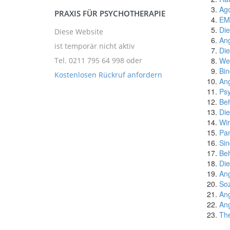
Ago
PRAXIS FÜR PSYCHOTHERAPIE
EMD
Die
Diese Website
Ang
ist temporär nicht aktiv
Die
We
Tel. 0211 795 64 998
oder
Bin
Kostenlosen Rückruf anfordern
Ang
Psy
Beh
Die
Wir
Pan
Sin
Beh
Di
Ang
Soz
Ang
Ang
The