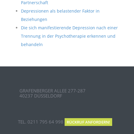
Partnerschaft
Depressionen als belastender Faktor in
Beziehungen
Die sich manifestierende Depression nach einer
Trennung in der Psychotherapie erkennen und
behandeln
GRAFENBERGER ALLEE 277-287
40237 DÜSSELDORF
TEL. 0211 795 64 998
RÜCKRUF ANFORDERN!