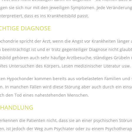
igen sie sich nur mit den jeweiligen Symptomen. Jede Veränderung
nterpretiert, dass es ins Krankheitsbild passt.
ICHTIGE DIAGNOSE
chondrie spricht der Arzt, wenn die Angst vor Krankheiten länger 
 beeinträchtigt ist und er trotz gegenteiliger Diagnose nicht glaub
tsbild gehören auch sehr häufige Arztbesuche, ständiges Grübeln 
ltes Untersuchen des Körpers, Lesen medizinischer Literatur usw.
ten Hypochonder kommen bereits aus vorbelasteten Familien und si
. In manchen Fällen wird diese Störung aber auch durch ein einsc
ch den Tod eines nahestehenden Menschen.
BEHANDLUNG
erkennen die Patienten nicht, dass sie an einer psychischen Störu
, ist jedoch der Weg zum Psychiater oder zu einem Psychotherap