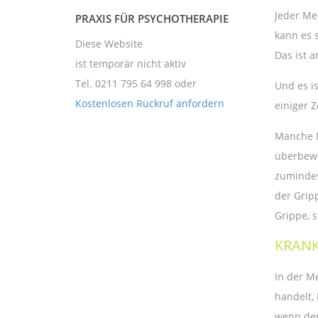
Jeder Me
PRAXIS FÜR PSYCHOTHERAPIE
kann es 
Diese Website
Das ist 
ist temporär nicht aktiv
Tel. 0211 795 64 998
oder
Und es i
Kostenlosen Rückruf anfordern
einiger Z
Manche M
überbewe
zumindes
der Grip
Grippe, s
KRANK
In der M
handelt,
wenn der