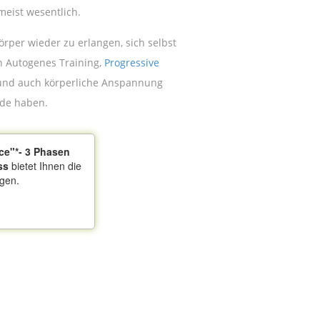
meist wesentlich.
örper wieder zu erlangen, sich selbst
n Autogenes Training,
Progressive
he und auch körperliche Anspannung
ude haben.
ce"*- 3 Phasen
ss
bietet Ihnen die
igen.