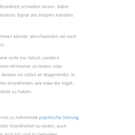
 Krankheit schließen lassen. Dabei
 anderes Signal des Körpers handeln.
stimmen könnte. Verschwinden sie nach
ht.
e nicht nur falsch, sondern
inem Hirntumor zu leiden, oder
 denken sie sofort an Magenkrebs. In
ten Krankheiten, wie etwa die Vogel-
steckt zu haben.
e ernst zu nehmende
psychische Störung
 oder Krankheiten zu leiden, auch
er Arzt irrt, und in Gedanken