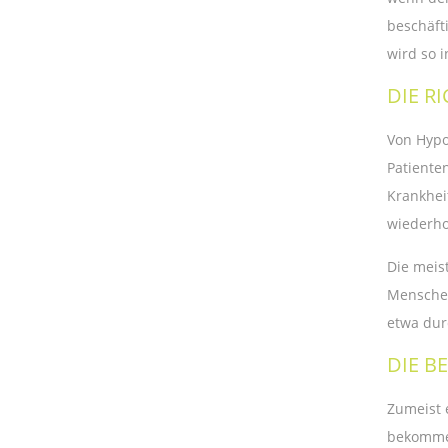
beschäft
wird so i
DIE R
Von Hypo
Patienten
Krankhei
wiederho
Die meis
Menschen
etwa dur
DIE 
Zumeist 
bekommen