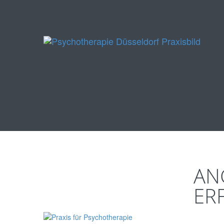
AN
ER