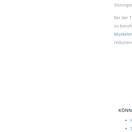
Sitzunge
Bei der T
zu beruh
Muskele
reduzier
KÖNNT